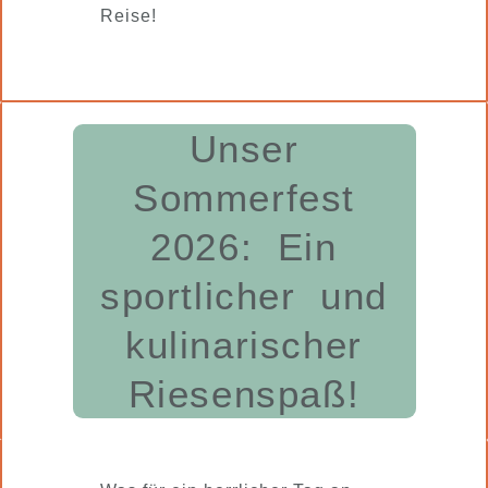
Reise!
Unser
Sommerfest
2026: Ein
sportlicher und
kulinarischer
Riesenspaß!