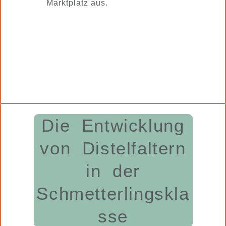
Marktplatz aus.
Die Entwicklung
von Distelfaltern
in der
Schmetterlingskla
sse